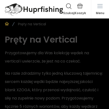
Szukaj
Menu
Pręty na Vertical
Pręty na Vertical
Przygotowujemy dla Was kolekcję wędek na
vertical i uwierzcie, że jest na co czekać.
Na razie zdradzimy tylko jedną kluczową tajemnicę:
sercem każdej wędki będzie najwyższej jakości
blank XZOGA, który przenosi wydajność, czułość i
siłę na zupełnie nowy poziom. Przygotowujemy
łącznie 5 różnych wariantów, aby każdy wędkarz