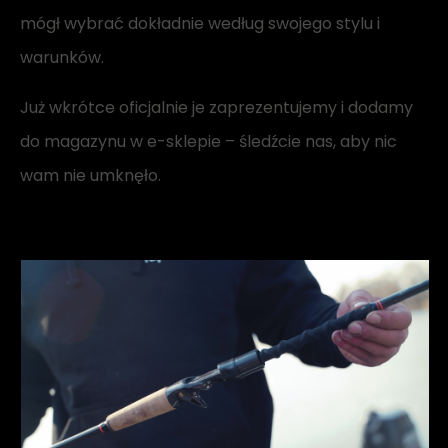
mógł wybrać dokładnie według swojego stylu i
warunków.
Już wkrótce oficjalnie je zaprezentujemy i dodamy
do magazynu w e-sklepie – śledźcie nas, aby nic
wam nie umknęło.