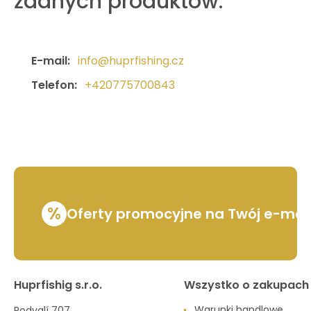
żadnych produktów.
E-mail:
info@huprfishing.cz
Telefon:
+420775700843
%
Oferty promocyjne na Twój e-mai
Huprfishig s.r.o.
Wszystko o zakupach
Warunki handlowe
Podvalí 707