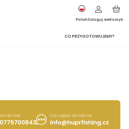
Polish
Zaloguj sie
Koszyk
CO PRZYGOTOWUJEMY?
oń do nas
Lub napisz do nas na
0775700843
info@huprfishing.cz