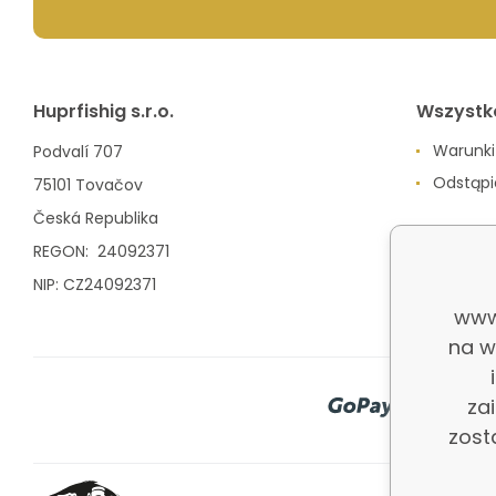
Huprfishig s.r.o.
Wszystk
Warunki
Podvalí 707
Odstąp
75101 Tovačov
Česká Republika
REGON: 24092371
NIP: CZ24092371
www
na w
za
zost