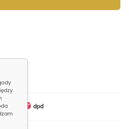
gody
iędzy
h
oda
adzam