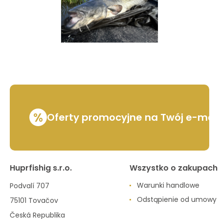
%
Oferty promocyjne na Twój e-mai
Huprfishig s.r.o.
Wszystko o zakupach
Warunki handlowe
Podvalí 707
Odstąpienie od umowy
75101 Tovačov
Česká Republika