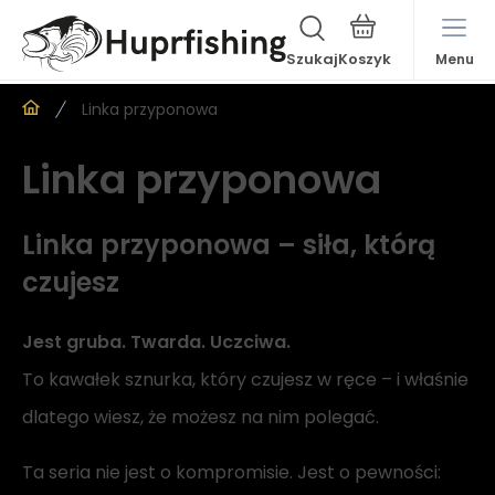
Szukaj
Menu
Linka przyponowa
Linka przyponowa
Linka przyponowa – siła, którą
czujesz
Jest gruba. Twarda. Uczciwa.
To kawałek sznurka, który czujesz w ręce – i właśnie
dlatego wiesz, że możesz na nim polegać.
Ta seria nie jest o kompromisie. Jest o pewności: