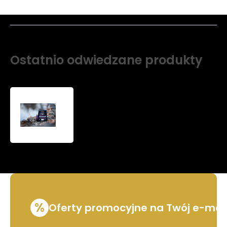
Ostatnio odwiedzane produkty
Limited
edition
Pink
%
Oferty promocyjne na Twój e-mai