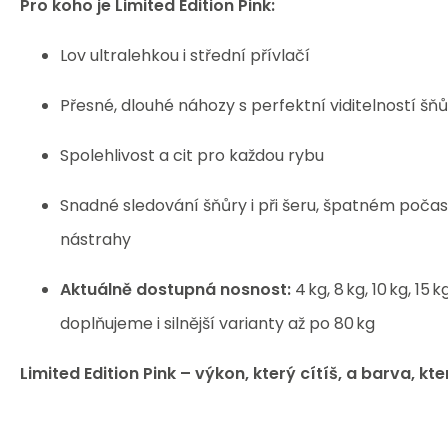
Pro koho je Limited Edition Pink:
Lov ultralehkou i střední přívlačí
Přesné, dlouhé náhozy s perfektní viditelností šň
Spolehlivost a cit pro každou rybu
Snadné sledování šňůry i při šeru, špatném poča
nástrahy
Aktuálně dostupná nosnost:
4 kg, 8 kg, 10 kg, 15 
doplňujeme i silnější varianty až po 80 kg
Limited Edition Pink – výkon, který cítíš, a barva, kte