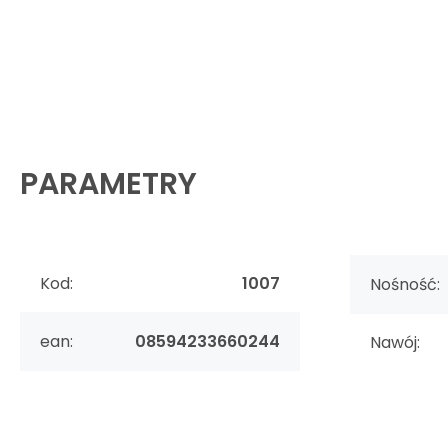
PARAMETRY
Kod:
1007
Nośność:
ean:
08594233660244
Nawój: